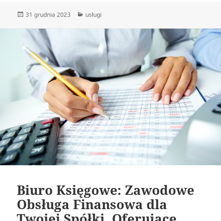
Data
Kategorie
31 grudnia 2023
usługi
publikacji
Biuro Księgowe: Zawodowe
Obsługa Finansowa dla
Twojej Spółki, Oferujące