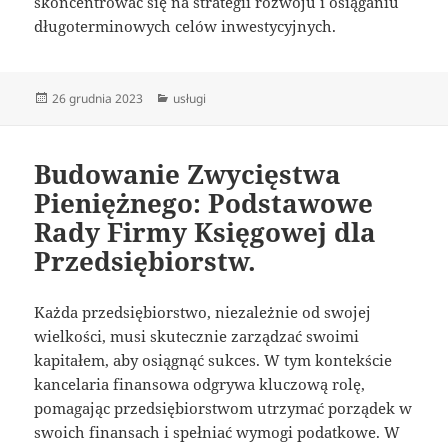
skoncentrować się na strategii rozwoju i osiąganiu
długoterminowych celów inwestycyjnych.
Data
Kategorie
26 grudnia 2023
usługi
publikacji
Budowanie Zwycięstwa
Pieniężnego: Podstawowe
Rady Firmy Księgowej dla
Przedsiębiorstw.
Każda przedsiębiorstwo, niezależnie od swojej
wielkości, musi skutecznie zarządzać swoimi
kapitałem, aby osiągnąć sukces. W tym kontekście
kancelaria finansowa odgrywa kluczową rolę,
pomagając przedsiębiorstwom utrzymać porządek w
swoich finansach i spełniać wymogi podatkowe. W