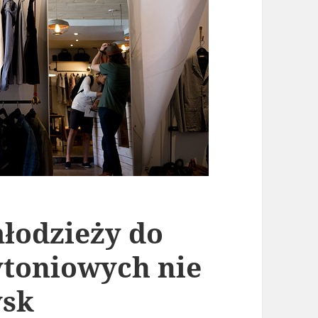
młodzieży do
ytoniowych nie
ysk