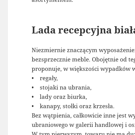
Lada recepcyjna bia
Niezmiernie znaczącym wyposażenie
bezsprzecznie meble. Obojętnie od te
proponuje, w większości wypadków w
• regały,
• stojaki na ubrania,
• lady oraz biurka,
• kanapy, stołki oraz krzesła.
Bez wątpienia, całkowicie inne jest 
ubraniowego w galerii handlowej i o
W tym pierwszym, towaru nie ma duż