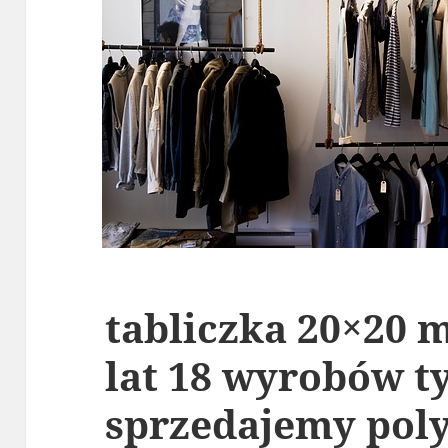
tabliczka 20×20 
lat 18 wyrobów t
sprzedajemy pol