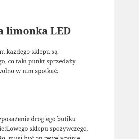
ła limonka LED
m każdego sklepu są
go, co taki punkt sprzedaży
olno w nim spotkać:
wyposażenie drogiego butiku
siedlowego sklepu spożywczego.
o, musi być on rewelacyjnie