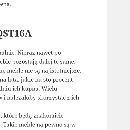
ewna.
 QST16A
nalnie. Nieraz nawet po
ble pozostają dalej te same.
me meble nie są najistotniejsze.
a lata, jakie na sto procent
dniu ich kupna. Wielu
i należałoby skorzystać z ich
 które będą znakomicie
a. Takie meble na pewno są w