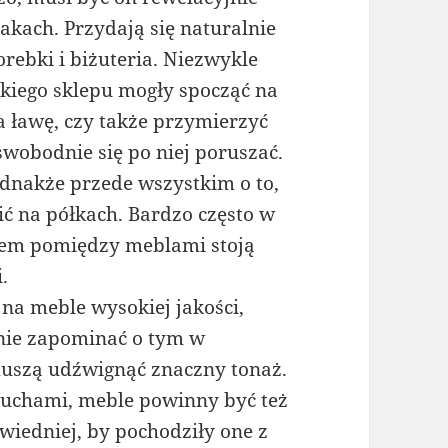
kach. Przydają się naturalnie
orebki i biżuteria. Niezwykle
akiego sklepu mogły spocząć na
a ławę, czy także przymierzyć
swobodnie się po niej poruszać.
dnakże przede wszystkim o to,
ć na półkach. Bardzo często w
wiem pomiędzy meblami stoją
.
 na meble wysokiej jakości,
 nie zapominać o tym w
 muszą udźwignąć znaczny tonaż.
uchami, meble powinny być też
wiedniej, by pochodziły one z