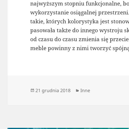
najwyższym stopniu funkcjonalne, 
wykorzystanie osiągalnej przestrzen
takie, których kolorystyka jest ston
pasowała także do innego wystroju skl
od czasu do czasu zmienia się przecież
meble powinny z nimi tworzyć spójną
Data
Kategorie
21 grudnia 2018
Inne
publikacji