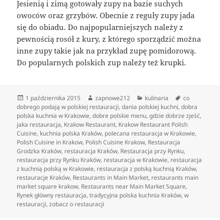
Jesienią i zimą gotowały zupy na bazie suchych
owoców oraz grzybów. Obecnie z reguły zupy jada
się do obiadu. Do najpopularniejszych należy z
pewnością rosół z kury, z którego sporządzić można
inne zupy takie jak na przykład zupę pomidorową.
Do popularnych polskich zup należy też krupki.
Data
Autor
Kategorie
Tagi
1 października 2015
zapnowe212
kulinaria
co
publikacji
dobrego podają w polskiej restauracji
,
dania polskiej kuchni
,
dobra
polska kuchnia w Krakowie
,
dobre polskie menu
,
gdzie dobrze zjeść
,
jaka restauracja
,
Krakow Restaurant
,
Krakow Restaurant Polish
Cuisine
,
kuchnia polska Kraków
,
polecana restauracja w Krakowie
,
Polish Cuisine in Krakow
,
Polish Cuisine Krakow
,
Restauracja
Grodzka Kraków
,
restauracja Kraków
,
Restauracja przy Rynku
,
restauracja przy Rynku Kraków
,
restauracja w Krakowie
,
restauracja
z kuchnią polską w Krakowie
,
restauracja z polską kuchnią Kraków
,
restauracje Kraków
,
Restaurants in Main Market
,
restaurants main
market square krakow
,
Restaurants near Main Market Square
,
Rynek główny restauracja
,
tradycyjna polska kuchnia Kraków
,
w
restauracji
,
zobacz o restauracji