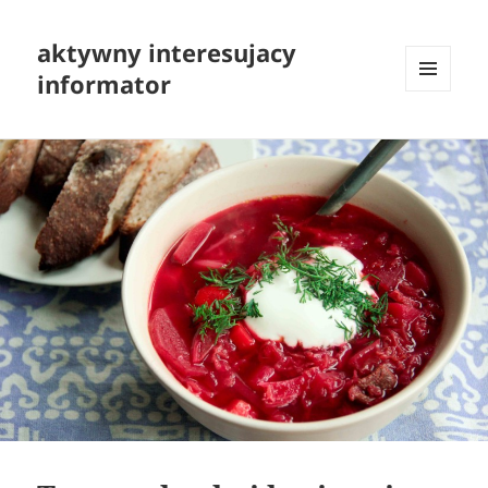
aktywny interesujacy
informator
MENU
I
WIDGETY