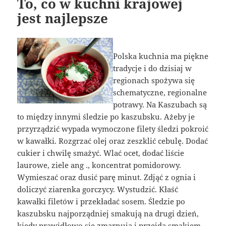
To, co w kuchni krajowej
jest najlepsze
Polska kuchnia ma piękne
tradycje i do dzisiaj w
regionach spożywa się
schematyczne, regionalne
potrawy. Na Kaszubach są
to między innymi śledzie po kaszubsku. Ażeby je
przyrządzić wypada wymoczone filety śledzi pokroić
w kawałki. Rozgrzać olej oraz zeszklić cebulę. Dodać
cukier i chwilę smażyć. Wlać ocet, dodać liście
laurowe, ziele ang ., koncentrat pomidorowy.
Wymieszać oraz dusić parę minut. Zdjąć z ognia i
doliczyć ziarenka gorczycy. Wystudzić. Kłaść
kawałki filetów i przekładać sosem. Śledzie po
kaszubsku najporządniej smakują na drugi dzień,
kiedy prawidłowo się zmarnują i przejdą smakiem