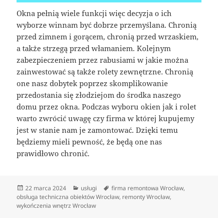
Okna pełnią wiele funkcji więc decyzja o ich
wyborze winnam być dobrze przemyślana. Chronią
przed zimnem i gorącem, chronią przed wrzaskiem,
a także strzegą przed włamaniem. Kolejnym
zabezpieczeniem przez rabusiami w jakie można
zainwestować są także rolety zewnętrzne. Chronią
one nasz dobytek poprzez skomplikowanie
przedostania się złodziejom do środka naszego
domu przez okna. Podczas wyboru okien jak i rolet
warto zwrócić uwagę czy firma w której kupujemy
jest w stanie nam je zamontować. Dzięki temu
będziemy mieli pewność, że będą one nas
prawidłowo chronić.
Data
Kategorie
Tagi
22 marca 2024
usługi
firma remontowa Wrocław
,
publikacji
obsługa techniczna obiektów Wrocław
,
remonty Wrocław
,
wykończenia wnętrz Wrocław