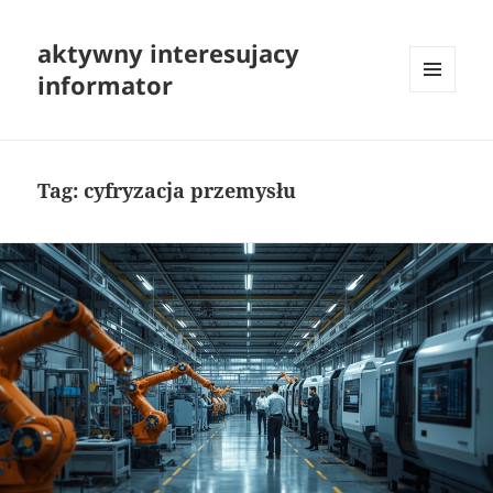
aktywny interesujacy
informator
MENU
I
WIDGETY
Tag:
cyfryzacja przemysłu